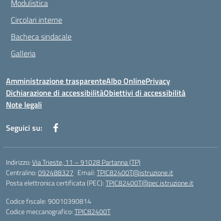
Modulistica
Circolari interne
Bacheca sindacale
Galleria
Amministrazione trasparente
Albo Online
Privacy
Dichiarazione di accessibilità
Obiettivi di accessibilità
Note legali
Seguici su:
Indirizzo:
Via Trieste, 11 – 91028 Partanna (TP)
Centralino:
092488327
Email:
TPIC82400T@istruzione.it
Posta elettronica certificata (PEC):
TPIC82400T@pec.istruzione.it
Codice fiscale: 90010390814
Codice meccanografico:
TPIC82400T