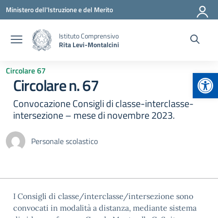
Vai ai contenuti
Vai al menu di navigazione
Vai al footer
Ministero dell'Istruzione e del Merito
Istituto Comprensivo
Rita Levi-Montalcini
Circolare 67
Apr
Circolare n. 67
Convocazione Consigli di classe-interclasse-
intersezione – mese di novembre 2023.
Personale scolastico
I Consigli di classe/interclasse/intersezione sono
convocati in modalità a distanza, mediante sistema