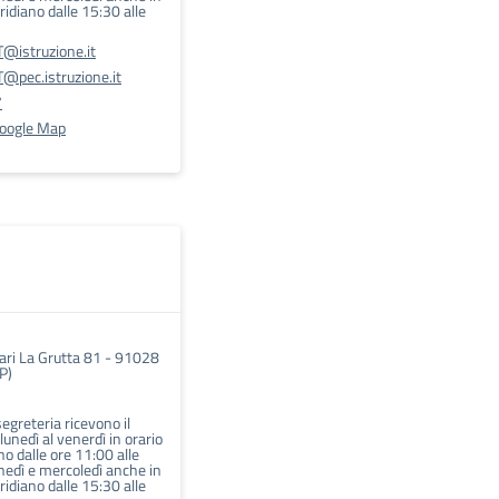
idiano dalle 15:30 alle
@istruzione.it
@pec.istruzione.it
7
Google Map
nari La Grutta 81 - 91028
P)
 segreteria ricevono il
 lunedì al venerdì in orario
o dalle ore 11:00 alle
unedì e mercoledì anche in
idiano dalle 15:30 alle