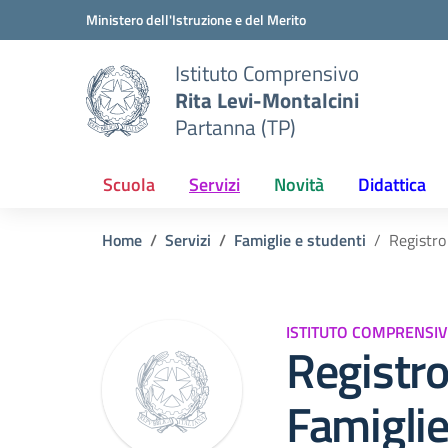
Vai ai contenuti
Vai al menu di navigazione
Vai al footer
Ministero dell'Istruzione e del Merito
Istituto Comprensivo
Rita Levi-Montalcini
Partanna (TP)
Scuola
Servizi
Novità
Didattica
Home
Servizi
Famiglie e studenti
Registro
ISTITUTO COMPRENSIV
Registro
Famigli