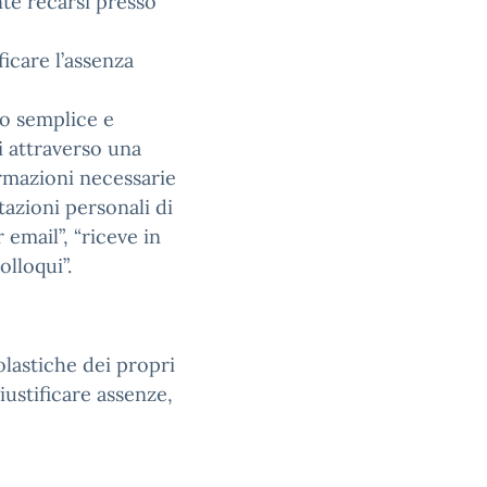
te recarsi presso
ficare l’assenza
do semplice e
i attraverso una
rmazioni necessarie
tazioni personali di
mail”, “riceve in
lloqui”.
olastiche dei propri
giustificare assenze,