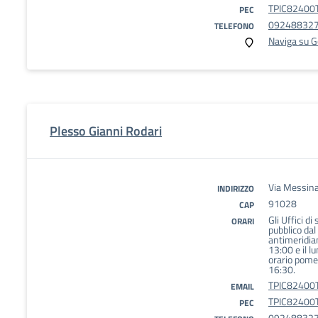
TPIC82400T
PEC
09248832
TELEFONO
Naviga su 
Plesso Gianni Rodari
Via Messina
INDIRIZZO
91028
CAP
Gli Uffici di
ORARI
pubblico dal
antimeridian
13:00 e il l
orario pomer
16:30.
TPIC82400T
EMAIL
TPIC82400T
PEC
09248832