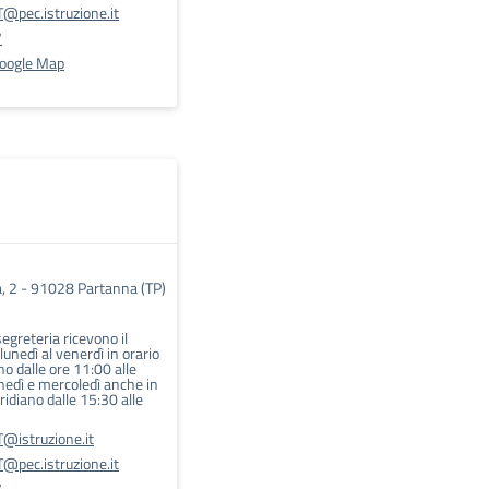
@pec.istruzione.it
7
Google Map
, 2 - 91028 Partanna (TP)
 segreteria ricevono il
 lunedì al venerdì in orario
o dalle ore 11:00 alle
unedì e mercoledì anche in
idiano dalle 15:30 alle
@istruzione.it
@pec.istruzione.it
7