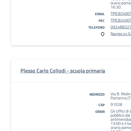
orario pomer
16:30.
TPIC82400T
EMAIL
TPIC82400T
PEC
09248832
TELEFONO
Naviga su 
Plesso Carlo Collodi - scuola primaria
Via B. Moli
INDIRIZZO
Partanna (T
91028
CAP
Gli Uffici di
ORARI
pubblico dal
antimeridian
13:00 e il l
orario pomer