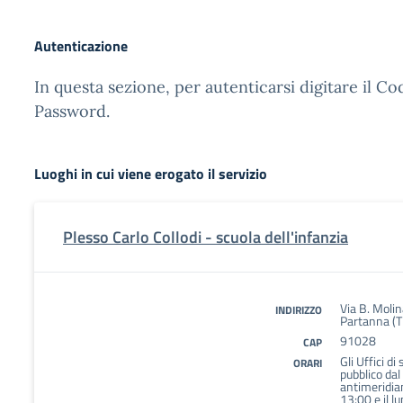
Autenticazione
In questa sezione, per autenticarsi digitare il Co
Password.
Luoghi in cui viene erogato il servizio
Plesso Carlo Collodi - scuola dell'infanzia
Via B. Molin
INDIRIZZO
Partanna (T
91028
CAP
Gli Uffici di
ORARI
pubblico dal
antimeridian
13:00 e il l