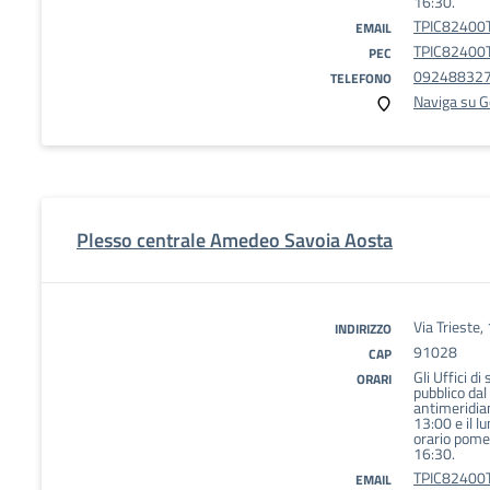
16:30.
TPIC82400T
EMAIL
TPIC82400T
PEC
09248832
TELEFONO
Naviga su 
Plesso centrale Amedeo Savoia Aosta
Via Trieste
INDIRIZZO
91028
CAP
Gli Uffici di
ORARI
pubblico dal
antimeridian
13:00 e il l
orario pomer
16:30.
TPIC82400T
EMAIL