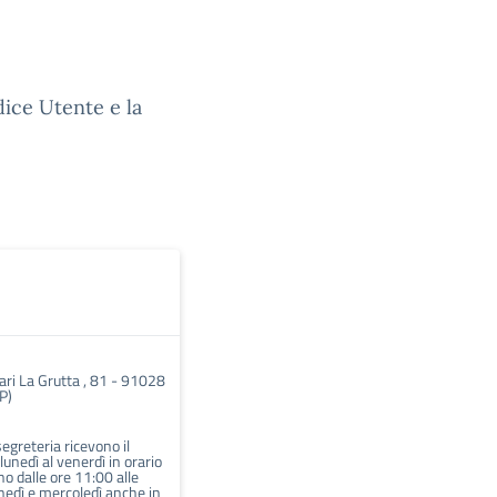
dice Utente e la
ari La Grutta , 81 - 91028
P)
 segreteria ricevono il
 lunedì al venerdì in orario
o dalle ore 11:00 alle
unedì e mercoledì anche in