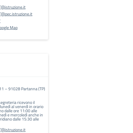
@istruzione.it
@pec.istruzione.it
7
Google Map
, 11 – 91028 Partanna (TP)
 segreteria ricevono il
 lunedì al venerdì in orario
o dalle ore 11:00 alle
unedì e mercoledì anche in
idiano dalle 15:30 alle
@istruzione.it