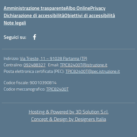
Amministrazione trasparente
Albo Online
Privacy
Dichiarazione di accessibilità
Obiettivi di accessibilità
Note legali
Seguici su:
Indirizzo:
Via Trieste, 11 – 91028 Partanna (TP)
Centralino:
092488327
Email:
TPIC82400T@istruzione.it
Posta elettronica certificata (PEC):
TPIC82400T@pec.istruzione.it
Codice fiscale: 90010390814
Codice meccanografico:
TPIC82400T
Hosting & Powered by 3D Solution S.r.l.
Concept & Design by Designers Italia