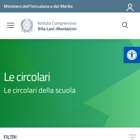
Vai ai contenuti
Vai al menu di navigazione
Vai al footer
Ministero dell'Istruzione e del Merito
Istituto Comprensivo
Rita Levi-Montalcini
Apr
Le circolari
Le circolari della scuola
FILTRI