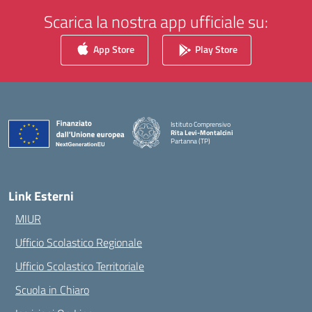
Scarica la nostra app ufficiale su:
App Store
Play Store
Istituto Comprensivo
Rita Levi-Montalcini
Partanna (TP)
— Visita la pagina iniziale della scuola
Link Esterni
MIUR
Ufficio Scolastico Regionale
Ufficio Scolastico Territoriale
Scuola in Chiaro