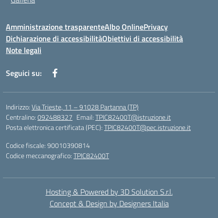
Amministrazione trasparente
Albo Online
Privacy
Dichiarazione di accessibilità
Obiettivi di accessibilità
Note legali
Seguici su:
Indirizzo:
Via Trieste, 11 – 91028 Partanna (TP)
Centralino:
092488327
Email:
TPIC82400T@istruzione.it
Posta elettronica certificata (PEC):
TPIC82400T@pec.istruzione.it
Codice fiscale: 90010390814
Codice meccanografico:
TPIC82400T
Hosting & Powered by 3D Solution S.r.l.
Concept & Design by Designers Italia