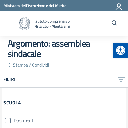
Vai ai contenuti
Vai al menu di navigazione
Vai al footer
Ministero dell'Istruzione e del Merito
Istituto Comprensivo
Rita Levi-Montalcini
Argomento: assemblea
Apr
sindacale
Stampa / Condividi
FILTRI
Filtri
SCUOLA
Documenti