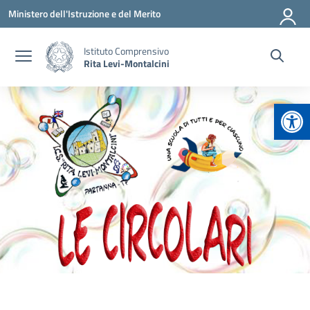
Vai ai contenuti
Vai al menu di navigazione
Vai al footer
Ministero dell'Istruzione e del Merito
Istituto Comprensivo
Rita Levi-Montalcini
Apr