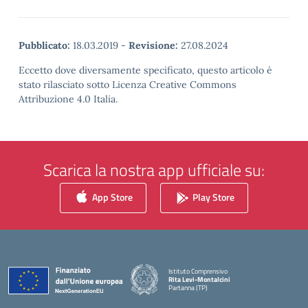
Pubblicato:
18.03.2019
-
Revisione:
27.08.2024
Eccetto dove diversamente specificato, questo articolo è
stato rilasciato sotto Licenza Creative Commons
Attribuzione 4.0 Italia.
Scarica la nostra app ufficiale su:
App Store
Play Store
Istituto Comprensivo
Rita Levi-Montalcini
Partanna (TP)
— Visita la pagina iniziale della scuola