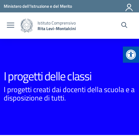
Vai ai contenuti
Vai al menu di navigazione
Vai al footer
Ministero dell'Istruzione e del Merito
Istituto Comprensivo
Rita Levi-Montalcini
Apr
I progetti delle classi
I progetti creati dai docenti della scuola e a
disposizione di tutti.