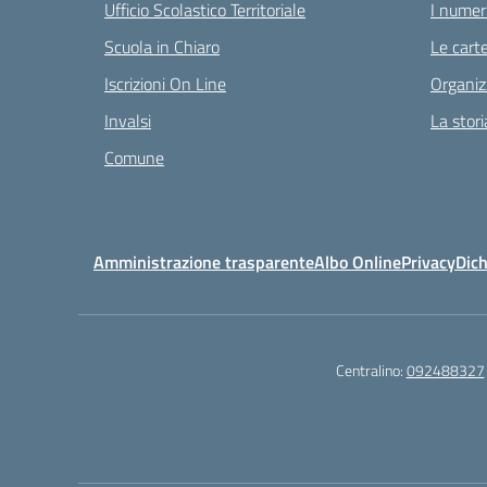
Ufficio Scolastico Territoriale
I numeri
Scuola in Chiaro
Le carte
Iscrizioni On Line
Organiz
Invalsi
La stori
Comune
Amministrazione trasparente
Albo Online
Privacy
Dich
Centralino:
092488327