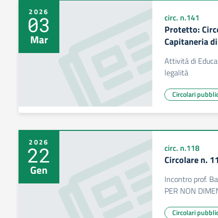
2026
03
circ. n.141
Protetto: Cir
Mar
Capitaneria d
Attività di Educa
legalità
Circolari pubbli
2026
22
circ. n.118
Circolare n. 
Gen
Incontro prof.
PER NON DIME
Circolari pubbli