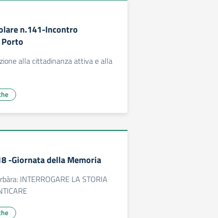
colare n.141-Incontro
i Porto
zione alla cittadinanza attiva e alla
che
118 -Giornata della Memoria
 Barbàra: INTERROGARE LA STORIA
NTICARE
che