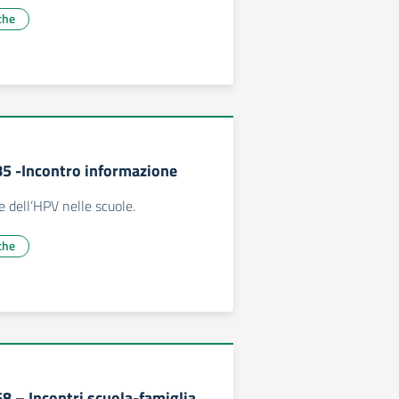
che
185 -Incontro informazione
e dell’HPV nelle scuole.
che
68 – Incontri scuola-famiglia