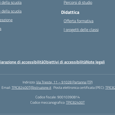
 della scuola
Percorsi di studio
 della scuola
Didattica
zazione
Offerta formativa
a
I progetti delle classi
iarazione di accessibilità
Obiettivi di accessibilità
Note legali
Indirizzo:
Via Trieste, 11 – 91028 Partanna (TP)
Email:
TPIC82400T@istruzione.it
Posta elettronica certificata (PEC):
TPIC82
Codice fiscale: 90010390814
Codice meccanografico:
TPIC82400T