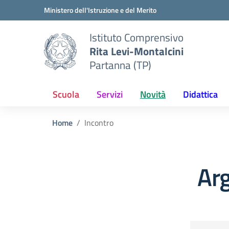
Vai ai contenuti
Vai al menu di navigazione
Vai al footer
Ministero dell'Istruzione e del Merito
Istituto Comprensivo
Rita Levi-Montalcini
Partanna (TP)
Scuola
Servizi
Novità
Didattica
Home
Incontro
Ar