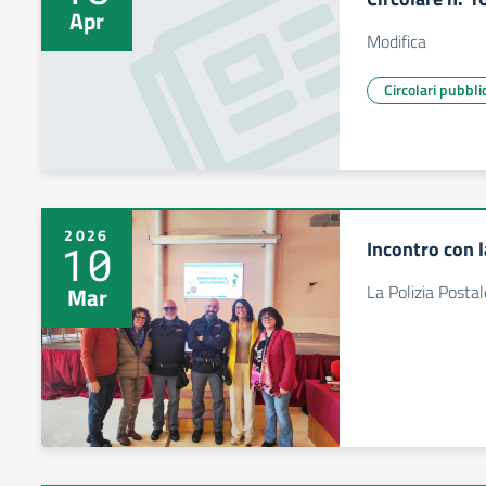
Apr
Modifica
Circolari pubbli
2026
Incontro con l
10
La Polizia Postale
Mar