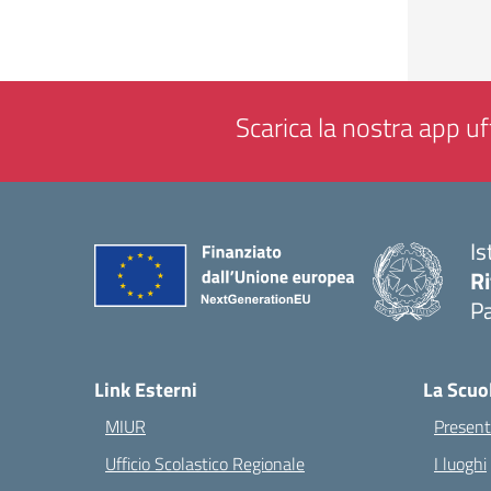
Scarica la nostra app uff
Is
Ri
Pa
— 
Link Esterni
La Scuo
MIUR
Present
Ufficio Scolastico Regionale
I luoghi