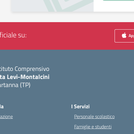
iciale su:
App
tituto Comprensivo
ta Levi-Montalcini
rtanna (TP)
Visita la pagina iniziale della scuola
la
I Servizi
azione
Personale scolastico
Famiglie e studenti