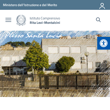
Vai ai contenuti
Vai al menu di navigazione
Vai al footer
Ministero dell'Istruzione e del Merito
Istituto Comprensivo
Rita Levi-Montalcini
Apr