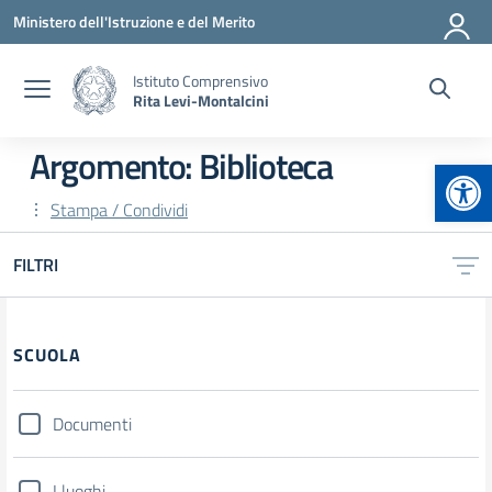
Vai ai contenuti
Vai al menu di navigazione
Vai al footer
Ministero dell'Istruzione e del Merito
Istituto Comprensivo
Rita Levi-Montalcini
Argomento: Biblioteca
Apr
Stampa / Condividi
FILTRI
Filtri
SCUOLA
Documenti
I luoghi