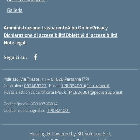
Galleria
Amministrazione trasparente
Albo Online
Privacy
Dichiarazione di accessibilità
Obiettivi di accessibilità
Note legali
Seguici su:
Indirizzo:
Via Trieste, 11 – 91028 Partanna (TP)
Centralino:
092488327
Email:
TPIC82400T@istruzione.it
Posta elettronica certificata (PEC):
TPIC82400T@pec.istruzione.it
Codice fiscale: 90010390814
Codice meccanografico:
TPIC82400T
Hosting & Powered by 3D Solution S.r.l.