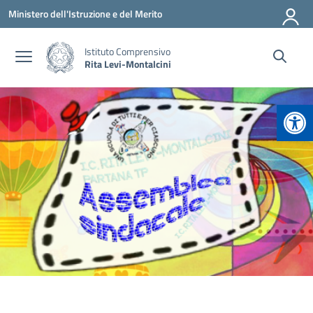
Vai ai contenuti
Vai al menu di navigazione
Vai al footer
Ministero dell'Istruzione e del Merito
Istituto Comprensivo
Rita Levi-Montalcini
Apr