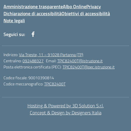
Amministrazione trasparente
Albo Online
Privacy
Dichiarazione di accessibilità
Obiettivi di accessibilità
Note legali
Seguici su:
Indirizzo:
Via Trieste, 11 – 91028 Partanna (TP)
Centralino:
092488327
Email:
TPIC82400T@istruzione.it
Posta elettronica certificata (PEC):
TPIC82400T@pec.istruzione.it
Codice fiscale: 90010390814
Codice meccanografico:
TPIC82400T
Hosting & Powered by 3D Solution S.r.l.
Concept & Design by Designers Italia