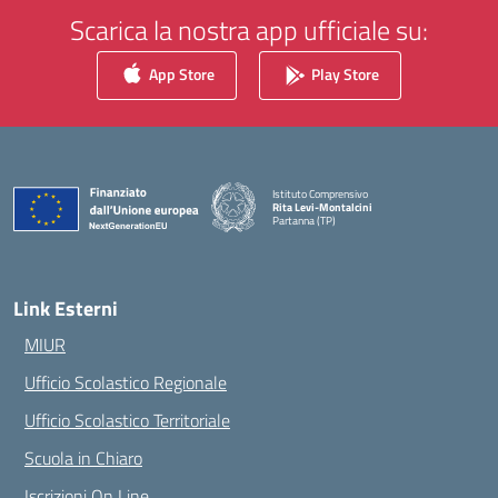
Scarica la nostra app ufficiale su:
App Store
Play Store
Istituto Comprensivo
Rita Levi-Montalcini
Partanna (TP)
— Visita la pagina iniziale della scuola
Link Esterni
MIUR
Ufficio Scolastico Regionale
Ufficio Scolastico Territoriale
Scuola in Chiaro
Iscrizioni On Line