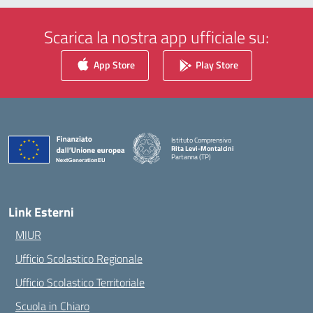
Scarica la nostra app ufficiale su:
App Store
Play Store
Istituto Comprensivo
Rita Levi-Montalcini
Partanna (TP)
— Visita la pagina iniziale della scuola
Link Esterni
MIUR
Ufficio Scolastico Regionale
Ufficio Scolastico Territoriale
Scuola in Chiaro