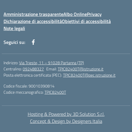
Amministrazione trasparente
Albo Online
Privacy
Dichiarazione di accessibilità
Obiettivi di accessibilità
Note legali
Seguici su:
Indirizzo:
Via Trieste, 11 – 91028 Partanna (TP)
Centralino:
092488327
Email:
TPIC82400T@istruzione.it
Posta elettronica certificata (PEC):
TPIC82400T@pec.istruzione.it
Codice fiscale: 90010390814
Codice meccanografico:
TPIC82400T
Hosting & Powered by 3D Solution S.r.l.
Concept & Design by Designers Italia