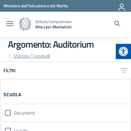
Vai ai contenuti
Vai al menu di navigazione
Vai al footer
Ministero dell'Istruzione e del Merito
Istituto Comprensivo
Rita Levi-Montalcini
Argomento: Auditorium
Apr
Stampa / Condividi
FILTRI
Filtri
SCUOLA
Documenti
I luoghi