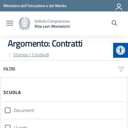
Vai ai contenuti
Vai al menu di navigazione
Vai al footer
Ministero dell'Istruzione e del Merito
Istituto Comprensivo
Rita Levi-Montalcini
Argomento: Contratti
Apr
Stampa / Condividi
FILTRI
Filtri
SCUOLA
Documenti
I luoghi