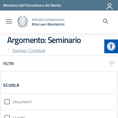
Vai ai contenuti
Vai al menu di navigazione
Vai al footer
Ministero dell'Istruzione e del Merito
Istituto Comprensivo
Rita Levi-Montalcini
Argomento: Seminario
Apr
Stampa / Condividi
FILTRI
Filtri
SCUOLA
Documenti
I luoghi