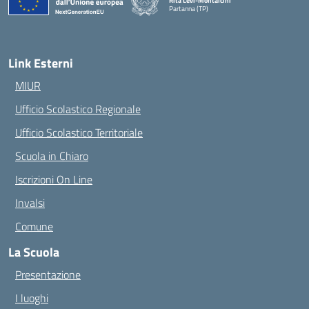
Rita Levi-Montalcini
Partanna (TP)
— Visita la pagina iniziale della scuola
Link Esterni
MIUR
Ufficio Scolastico Regionale
Ufficio Scolastico Territoriale
Scuola in Chiaro
Iscrizioni On Line
Invalsi
Comune
La Scuola
Presentazione
I luoghi