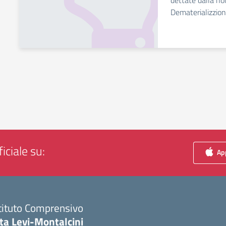
dettate dalla no
Dematerializzio
iciale su:
App
tituto Comprensivo
ta Levi-Montalcini