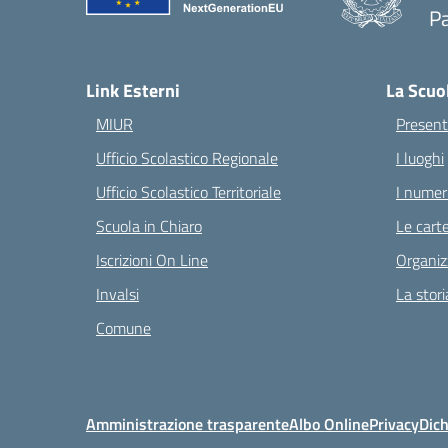
Pa
— 
Link Esterni
La Scuo
MIUR
Present
Ufficio Scolastico Regionale
I luoghi
Ufficio Scolastico Territoriale
I numeri
Scuola in Chiaro
Le carte
Iscrizioni On Line
Organiz
Invalsi
La stori
Comune
Amministrazione trasparente
Albo Online
Privacy
Dich