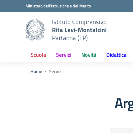
Vai ai contenuti
Vai al menu di navigazione
Vai al footer
Ministero dell'Istruzione e del Merito
Istituto Comprensivo
Rita Levi-Montalcini
Partanna (TP)
Scuola
Servizi
Novità
Didattica
Home
Servizi
Arg