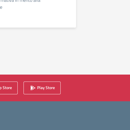
rmativa in merito alla
ne
 Store
Play Store