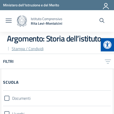
Vai ai contenuti
Vai al menu di navigazione
Vai al footer
Ministero dell'Istruzione e del Merito
Istituto Comprensivo
Rita Levi-Montalcini
Argomento: Storia dell’istituto
Apr
Stampa / Condividi
FILTRI
Filtri
SCUOLA
Documenti
I luoghi