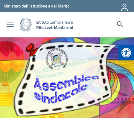
Vai ai contenuti
Vai al menu di navigazione
Vai al footer
Ministero dell'Istruzione e del Merito
Istituto Comprensivo
Rita Levi-Montalcini
Apr