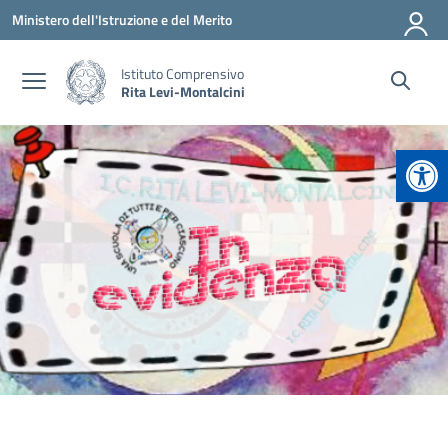
Vai ai contenuti
Vai al menu di navigazione
Vai al footer
Ministero dell'Istruzione e del Merito
Istituto Comprensivo
Rita Levi-Montalcini
Apr