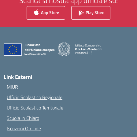
Scarica la nostra app ufficiale su:
App Store
Play Store
Istituto Comprensivo
Rita Levi-Montalcini
Partanna (TP)
— Visita la pagina iniziale della scuola
Link Esterni
MIUR
Ufficio Scolastico Regionale
Ufficio Scolastico Territoriale
Scuola in Chiaro
Iscrizioni On Line