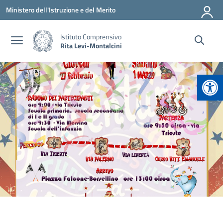
Vai ai contenuti
Vai al menu di navigazione
Vai al footer
Ministero dell'Istruzione e del Merito
Istituto Comprensivo
Rita Levi-Montalcini
Apr