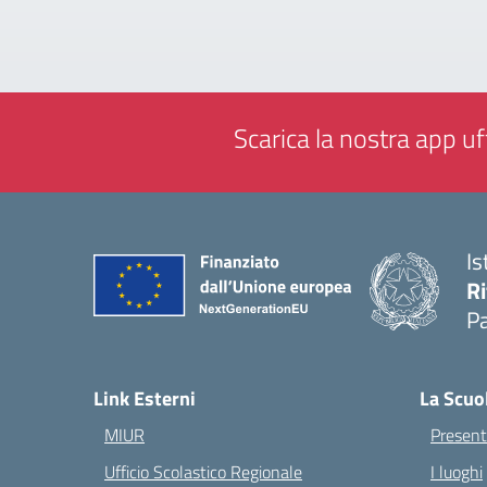
Scarica la nostra app uff
Is
Ri
Pa
— 
Link Esterni
La Scuo
MIUR
Present
Ufficio Scolastico Regionale
I luoghi