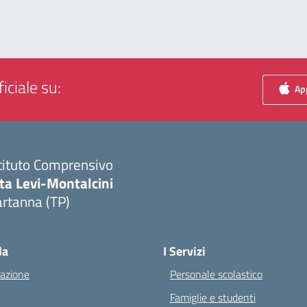
iciale su:
App
tituto Comprensivo
ta Levi-Montalcini
rtanna (TP)
Visita la pagina iniziale della scuola
la
I Servizi
azione
Personale scolastico
Famiglie e studenti