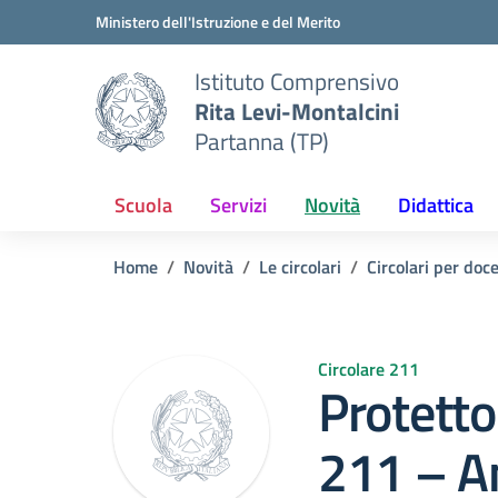
Vai ai contenuti
Vai al menu di navigazione
Vai al footer
Ministero dell'Istruzione e del Merito
Istituto Comprensivo
Rita Levi-Montalcini
Partanna (TP)
Scuola
Servizi
Novità
Didattica
Home
Novità
Le circolari
Circolari per doc
Circolare 211
Protetto:
211 – An