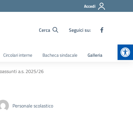
Accedi
Cerca
Seguici su:
Apr
Circolari interne
Bacheca sindacale
Galleria
eoassunti a.s. 2025/26
Personale scolastico