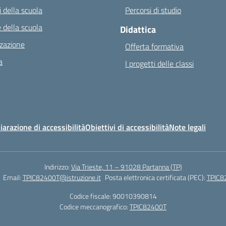
 della scuola
Percorsi di studio
 della scuola
Didattica
zazione
Offerta formativa
a
I progetti delle classi
iarazione di accessibilità
Obiettivi di accessibilità
Note legali
Indirizzo:
Via Trieste, 11 – 91028 Partanna (TP)
Email:
TPIC82400T@istruzione.it
Posta elettronica certificata (PEC):
TPIC82
Codice fiscale: 90010390814
Codice meccanografico:
TPIC82400T