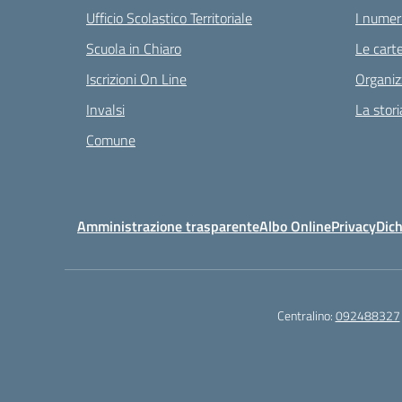
Ufficio Scolastico Territoriale
I numeri
Scuola in Chiaro
Le carte
Iscrizioni On Line
Organiz
Invalsi
La stori
Comune
Amministrazione trasparente
Albo Online
Privacy
Dich
Centralino:
092488327