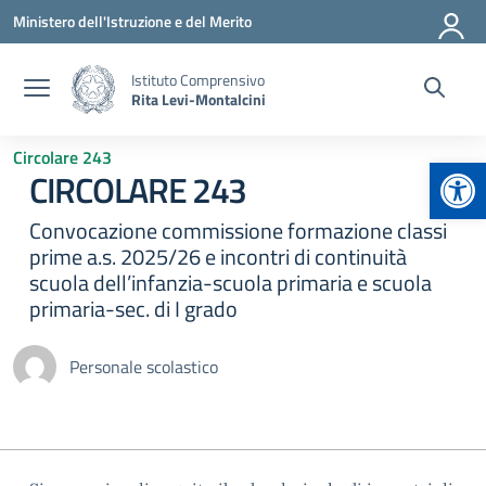
Vai ai contenuti
Vai al menu di navigazione
Vai al footer
Ministero dell'Istruzione e del Merito
Istituto Comprensivo
Rita Levi-Montalcini
Circolare 243
Apr
CIRCOLARE 243
Convocazione commissione formazione classi
prime a.s. 2025/26 e incontri di continuità
scuola dell’infanzia-scuola primaria e scuola
primaria-sec. di I grado
Personale scolastico