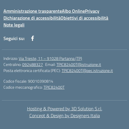
Amministrazione trasparente
Albo Online
Privacy
Dichiarazione di accessibilità
Obiettivi di accessibilità
Note legali
Seguici su:
Indirizzo:
Via Trieste, 11 – 91028 Partanna (TP)
Centralino:
092488327
Email:
TPIC82400T@istruzione.it
Posta elettronica certificata (PEC):
TPIC82400T@pec.istruzione.it
Codice fiscale: 90010390814
Codice meccanografico:
TPIC82400T
Hosting & Powered by 3D Solution S.r.l.
Concept & Design by Designers Italia