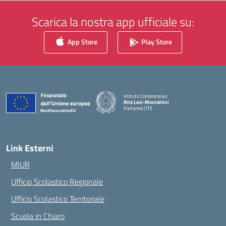
Scarica la nostra app ufficiale su:
App Store
Play Store
Istituto Comprensivo
Rita Levi-Montalcini
Partanna (TP)
— Visita la pagina iniziale della scuola
Link Esterni
MIUR
Ufficio Scolastico Regionale
Ufficio Scolastico Territoriale
Scuola in Chiaro