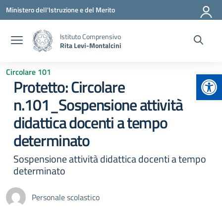
Vai ai contenuti
Vai al menu di navigazione
Vai al footer
Ministero dell'Istruzione e del Merito
Istituto Comprensivo
Rita Levi-Montalcini
Circolare 101
Apr
Protetto: Circolare
n.101_Sospensione attività
didattica docenti a tempo
determinato
Sospensione attività didattica docenti a tempo
determinato
Personale scolastico