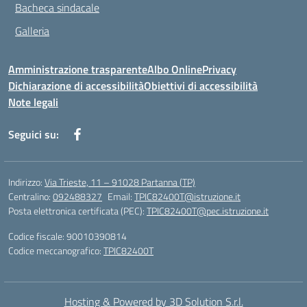
Bacheca sindacale
Galleria
Amministrazione trasparente
Albo Online
Privacy
Dichiarazione di accessibilità
Obiettivi di accessibilità
Note legali
Seguici su:
Indirizzo:
Via Trieste, 11 – 91028 Partanna (TP)
Centralino:
092488327
Email:
TPIC82400T@istruzione.it
Posta elettronica certificata (PEC):
TPIC82400T@pec.istruzione.it
Codice fiscale: 90010390814
Codice meccanografico:
TPIC82400T
Hosting & Powered by 3D Solution S.r.l.