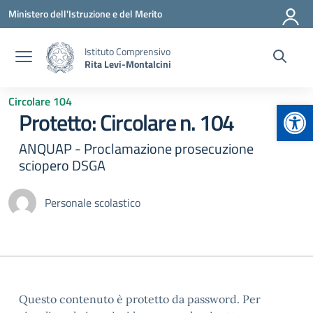
Vai ai contenuti
Vai al menu di navigazione
Vai al footer
Ministero dell'Istruzione e del Merito
Istituto Comprensivo
Rita Levi-Montalcini
Circolare 104
Apr
Protetto: Circolare n. 104
ANQUAP - Proclamazione prosecuzione
sciopero DSGA
Personale scolastico
Questo contenuto è protetto da password. Per