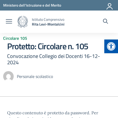
Vai ai contenuti
Vai al menu di navigazione
Vai al footer
Ministero dell'Istruzione e del Merito
Istituto Comprensivo
Rita Levi-Montalcini
Circolare 105
Apr
Protetto: Circolare n. 105
Convocazione Collegio dei Docenti 16-12-
2024
Personale scolastico
Questo contenuto è protetto da password. Per