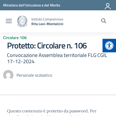
Vai ai contenuti
Vai al menu di navigazione
Vai al footer
Ministero dell'Istruzione e del Merito
Istituto Comprensivo
Rita Levi-Montalcini
Circolare 106
Apr
Protetto: Circolare n. 106
Convocazione Assemblea territoriale FLG CGIL
17-12-2024
Personale scolastico
Questo contenuto è protetto da password. Per