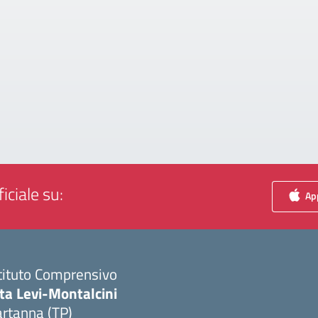
iciale su:
App
tituto Comprensivo
ta Levi-Montalcini
rtanna (TP)