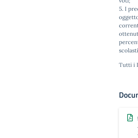
voti;
5. I pr
oggetto
corrent
ottenut
percent
scolast
Tutti i 
Docu