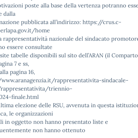
otivazioni poste alla base della vertenza potranno ess
 dalla
azione pubblicata all’indirizzo: https://crus.c-
perlapa.gov.it/home
la rappresentatività nazionale del sindacato promotor
no essere consultate
site tabelle disponibili sul sito dell’ARAN (il Compart
agina 7 e ss,
alla pagina 16,
/www.aranagenzia.it/rappresentativita-sindacale-
rappresentativita/triennio-
024-finale.html
’ultima elezione delle RSU, avvenuta in questa istituzi
ica, le organizzazioni
li in oggetto non hanno presentato liste e
uentemente non hanno ottenuto