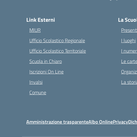
— 
Link Esterni
La Scuo
MIUR
Present
Ufficio Scolastico Regionale
I luoghi
Ufficio Scolastico Territoriale
I numeri
Scuola in Chiaro
Le carte
Iscrizioni On Line
Organiz
Invalsi
La stori
Comune
Amministrazione trasparente
Albo Online
Privacy
Dich