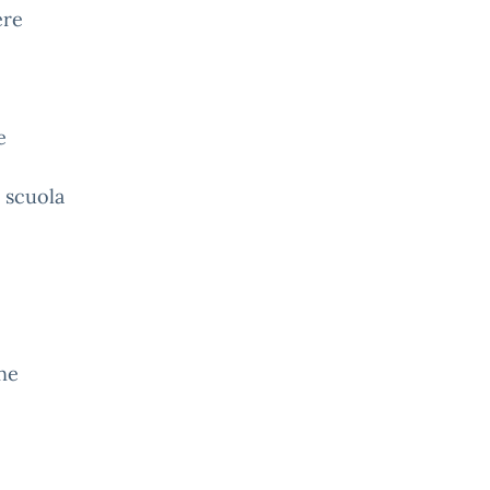
ere
e
o scuola
one