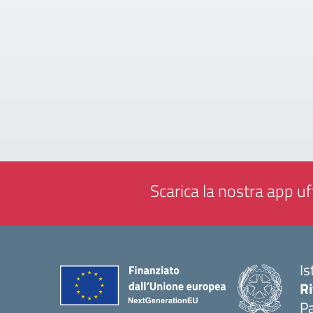
Scarica la nostra app uff
Is
Ri
Pa