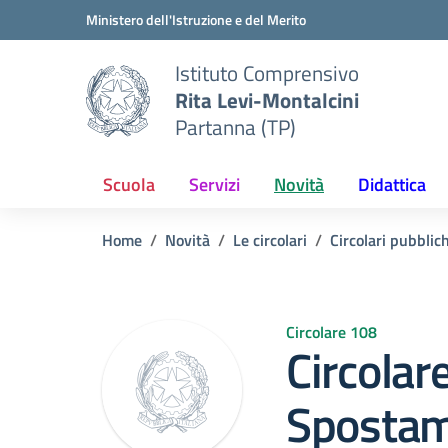
Vai ai contenuti
Vai al menu di navigazione
Vai al footer
Ministero dell'Istruzione e del Merito
Istituto Comprensivo
Rita Levi-Montalcini
Partanna (TP)
Scuola
Servizi
Novità
Didattica
Home
Novità
Le circolari
Circolari pubblic
Circolare 108
Circolar
Spostam