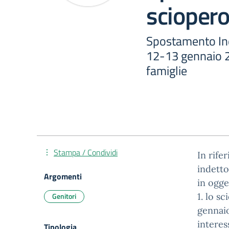
scioper
Spostamento Ind
12-13 gennaio 
famiglie
Stampa / Condividi
In rife
indetto
Argomenti
in ogge
Genitori
1. lo s
gennai
interess
Tipologia