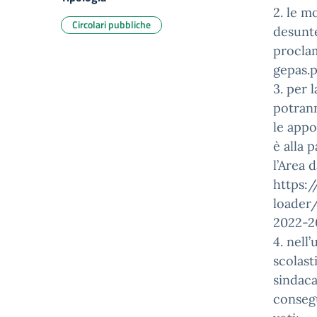
2. le m
Circolari pubbliche
desunte
proclam
gepas.
3. per 
potran
le appo
è alla p
l’Area d
https:/
loader/
2022-2
4. nell
scolast
sindaca
conseg