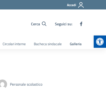
Accedi
Cerca
Seguici su:
Apr
Circolari interne
Bacheca sindacale
Galleria
Personale scolastico