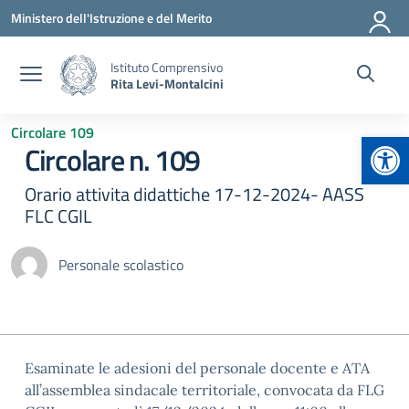
Vai ai contenuti
Vai al menu di navigazione
Vai al footer
Ministero dell'Istruzione e del Merito
Istituto Comprensivo
Rita Levi-Montalcini
Circolare 109
Apr
Circolare n. 109
Orario attivita didattiche 17-12-2024- AASS
FLC CGIL
Personale scolastico
Esaminate le adesioni del personale docente e ATA
all’assemblea sindacale territoriale, convocata da FLG