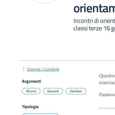
orienta
Incontri di orien
classi terze 16
Stampa / Condividi
Questo 
Argomenti
inseris
Alunni
Docenti
Genitori
Passwo
Tipologia