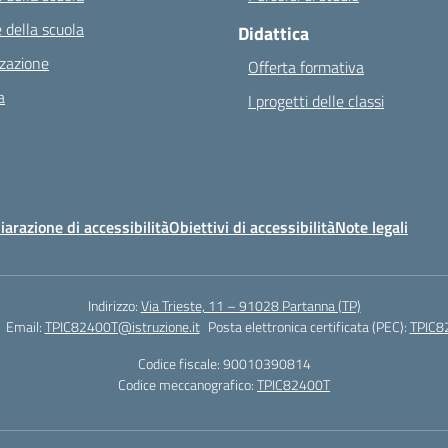
 della scuola
Didattica
zazione
Offerta formativa
a
I progetti delle classi
iarazione di accessibilità
Obiettivi di accessibilità
Note legali
Indirizzo:
Via Trieste, 11 – 91028 Partanna (TP)
Email:
TPIC82400T@istruzione.it
Posta elettronica certificata (PEC):
TPIC82
Codice fiscale: 90010390814
Codice meccanografico:
TPIC82400T