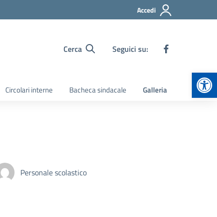
Accedi
Cerca
Seguici su:
Apr
Circolari interne
Bacheca sindacale
Galleria
Personale scolastico