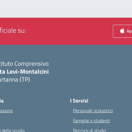
iciale su:
App
tituto Comprensivo
ta Levi-Montalcini
rtanna (TP)
Visita la pagina iniziale della scuola
la
I Servizi
azione
Personale scolastico
Famiglie e studenti
 della scuola
Percorsi di studio