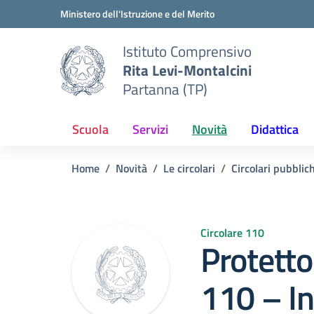
Vai ai contenuti
Vai al menu di navigazione
Vai al footer
Ministero dell'Istruzione e del Merito
Istituto Comprensivo
Rita Levi-Montalcini
Partanna (TP)
Scuola
Servizi
Novità
Didattica
Home
Novità
Le circolari
Circolari pubblic
Circolare 110
Protetto:
110 – In