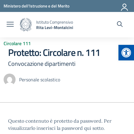
Vai ai contenuti
Vai al menu di navigazione
Vai al footer
Ministero dell'Istruzione e del Merito
Istituto Comprensivo
Rita Levi-Montalcini
Circolare 111
Apr
Protetto: Circolare n. 111
Convocazione dipartimenti
Personale scolastico
Questo contenuto è protetto da password. Per
visualizzarlo inserisci la password qui sotto.