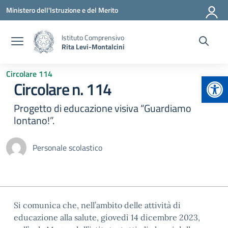
Vai ai contenuti
Vai al menu di navigazione
Vai al footer
Ministero dell'Istruzione e del Merito
Istituto Comprensivo
Rita Levi-Montalcini
Circolare 114
Apr
Circolare n. 114
Progetto di educazione visiva “Guardiamo
lontano!”.
Personale scolastico
Si comunica che, nell’ambito delle attività di
educazione alla salute, giovedì 14 dicembre 2023,