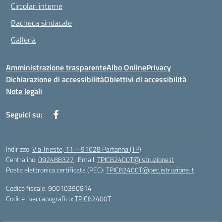
Circolari interne
Bacheca sindacale
Galleria
Amministrazione trasparente
Albo Online
Privacy
Dichiarazione di accessibilità
Obiettivi di accessibilità
Note legali
Seguici su:
Indirizzo:
Via Trieste, 11 – 91028 Partanna (TP)
Centralino:
092488327
Email:
TPIC82400T@istruzione.it
Posta elettronica certificata (PEC):
TPIC82400T@pec.istruzione.it
Codice fiscale: 90010390814
Codice meccanografico:
TPIC82400T