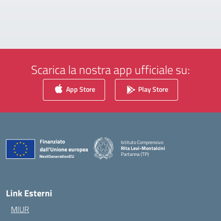
Scarica la nostra app ufficiale su:
App Store
Play Store
Istituto Comprensivo
Rita Levi-Montalcini
Partanna (TP)
— Visita la pagina iniziale della scuola
Link Esterni
MIUR