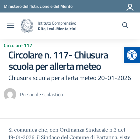
Vai ai contenuti
Vai al menu di navigazione
Vai al footer
Ministero dell'Istruzione e del Merito
Istituto Comprensivo
Rita Levi-Montalcini
Circolare 117
Apr
Circolare n. 117- Chiusura
scuola per allerta meteo
Chiusura scuola per allerta meteo 20-01-2026
Personale scolastico
Si comunica che, con Ordinanza Sindacale n.3 del
19-01-2026, il Sindaco del Comune di Partanna, viste