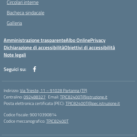
Circolari interne
Bacheca sindacale
Galleria
Amministrazione trasparente
Albo Online
Privacy
Dichiarazione di accessibilità
Obiettivi di accessibilità
Note legali
Seguici su:
Indirizzo:
Via Trieste, 11 – 91028 Partanna (TP)
Centralino:
092488327
Email:
TPIC82400T@istruzione.it
Posta elettronica certificata (PEC):
TPIC82400T@pec.istruzione.it
Codice fiscale: 90010390814
Codice meccanografico:
TPIC82400T