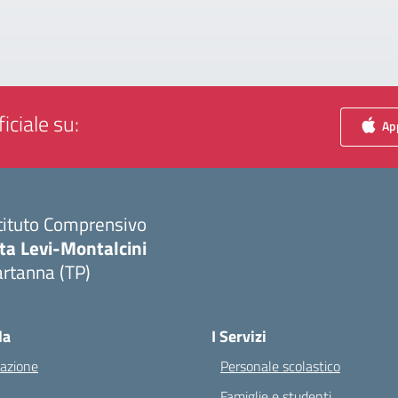
iciale su:
App
tituto Comprensivo
ta Levi-Montalcini
rtanna (TP)
Visita la pagina iniziale della scuola
la
I Servizi
azione
Personale scolastico
Famiglie e studenti