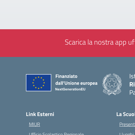
Scarica la nostra app uff
Is
Ri
Pa
— 
Link Esterni
La Scuo
MIUR
Present
Ufficio Scolastico Regionale
I luoghi