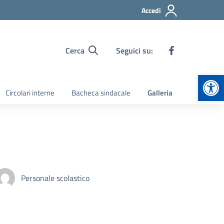
Accedi
Cerca
Seguici su:
Apr
Circolari interne
Bacheca sindacale
Galleria
Personale scolastico