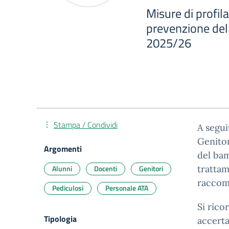
Misure di profilas
prevenzione dell
2025/26
Stampa / Condividi
A segui
Genitor
Argomenti
del bam
Alunni
Docenti
Genitori
trattam
raccoma
Pediculosi
Personale ATA
Si rico
Tipologia
accerta