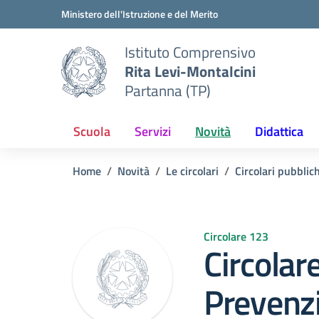
Vai ai contenuti
Vai al menu di navigazione
Vai al footer
Ministero dell'Istruzione e del Merito
Istituto Comprensivo
Rita Levi-Montalcini
Partanna (TP)
Scuola
Servizi
Novità
Didattica
Home
Novità
Le circolari
Circolari pubblic
Circolare 123
Circolar
Prevenzi