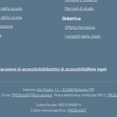
 della scuola
Percorsi di studio
 della scuola
Didattica
zazione
Offerta formativa
a
I progetti delle classi
iarazione di accessibilità
Obiettivi di accessibilità
Note legali
Indirizzo:
Via Trieste, 11 – 91028 Partanna (TP)
Email:
TPIC82400T@istruzione.it
Posta elettronica certificata (PEC):
TPIC82
Codice fiscale: 90010390814
Codice meccanografico:
TPIC82400T