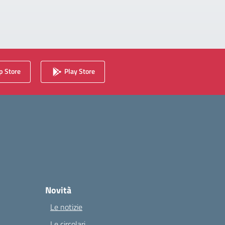
 Store
Play Store
Novità
Le notizie
Le circolari