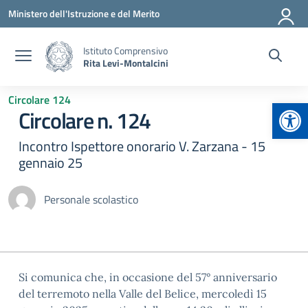
Vai ai contenuti
Vai al menu di navigazione
Vai al footer
Ministero dell'Istruzione e del Merito
Istituto Comprensivo
Rita Levi-Montalcini
Circolare 124
Apr
Circolare n. 124
Incontro Ispettore onorario V. Zarzana - 15
gennaio 25
Personale scolastico
Si comunica che, in occasione del 57° anniversario
del terremoto nella Valle del Belice, mercoledì 15