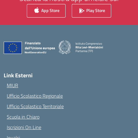
App Store
Play Store
Istituto Comprensivo
Rita Levi-Montalcini
Partanna (TP)
— Visita la pagina iniziale della scuola
Link Esterni
MIUR
Ufficio Scolastico Regionale
Ufficio Scolastico Territoriale
Scuola in Chiaro
Iscrizioni On Line
Invalsi