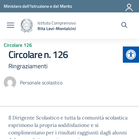
Vai ai contenuti
Vai al menu di navigazione
Vai al footer
Ministero dell'Istruzione e del Merito
Istituto Comprensivo
Rita Levi-Montalcini
Circolare 126
Apr
Circolare n. 126
Ringraziamenti
Personale scolastico
Il Dirigente Scolastico e tutta la comunità scolastica
esprimono la propria soddisfazione e si
complimentano per i risultati raggiunti dagli alunni