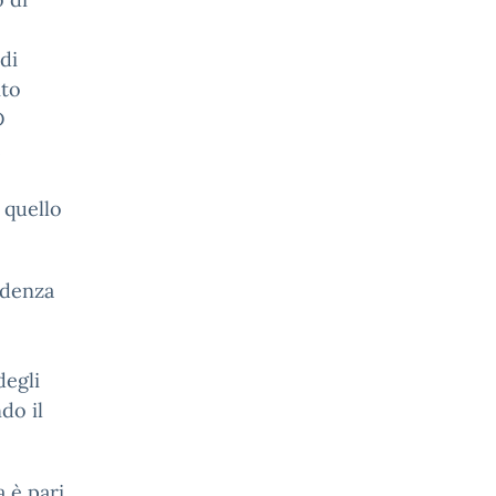
di
ito
D
e
 quello
adenza
degli
do il
a è pari