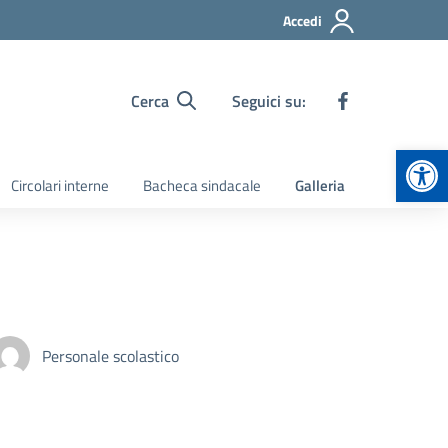
Accedi
Cerca
Seguici su:
Apr
Circolari interne
Bacheca sindacale
Galleria
Personale scolastico