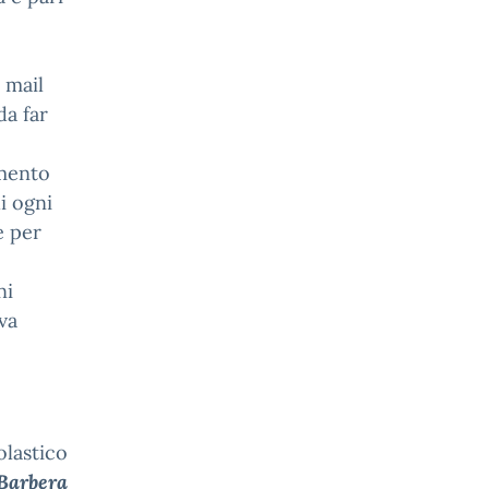
 mail
da far
amento
i ogni
e per
ni
va
olastico
 Barbera