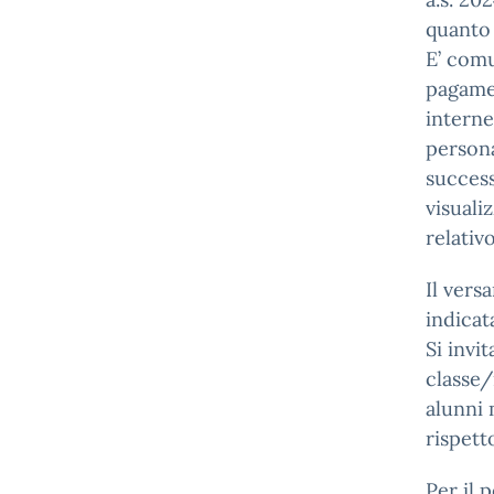
quanto
E’ comu
pagame
interne
persona
success
visuali
relativ
Il vers
indicat
Si invi
classe/
alunni 
rispett
Per il 