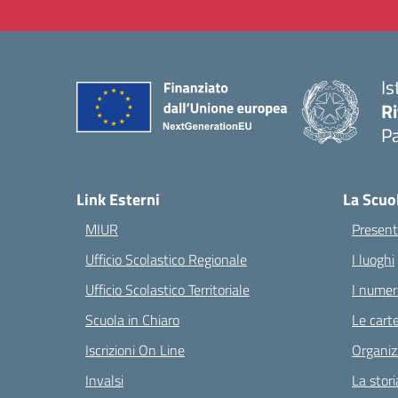
Is
Ri
Pa
— 
Link Esterni
La Scuo
MIUR
Present
Ufficio Scolastico Regionale
I luoghi
Ufficio Scolastico Territoriale
I numeri
Scuola in Chiaro
Le carte
Iscrizioni On Line
Organiz
Invalsi
La stori