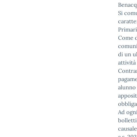
Benacqu
Si comu
caratte
Primari
Come da
comunic
di un u
attivit
Contrar
pagamen
alunno 
apposit
obbliga
Ad ogni
bollett
causale
a.s. 20