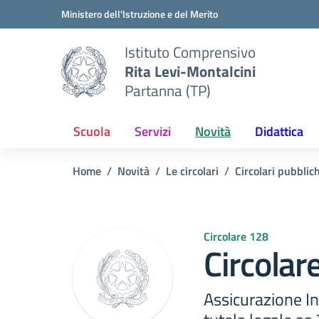
Vai ai contenuti
Vai al menu di navigazione
Vai al footer
Ministero dell'Istruzione e del Merito
Istituto Comprensivo
Rita Levi-Montalcini
Partanna (TP)
Scuola
Servizi
Novità
Didattica
Home
Novità
Le circolari
Circolari pubblic
Circolare 128
Circolar
Assicurazione Inf