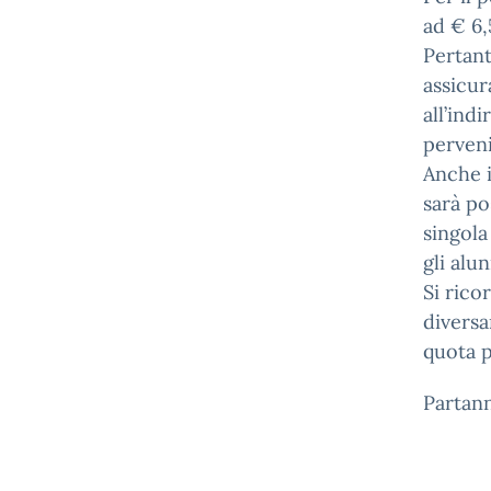
ad € 6,
Pertant
assicur
all’ind
perveni
Anche i
sarà po
singola
gli alun
Si rico
diversa
quota p
Partann