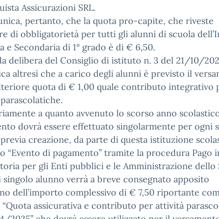
ista Assicurazioni SRL.
nica, pertanto, che la quota pro-capite, che riveste
re di obbligatorietà per tutti gli alunni di scuola dell’I
a e Secondaria di 1° grado è di € 6,50.
 delibera del Consiglio di istituto n. 3 del 21/10/202
a altresì che a carico degli alunni è previsto il vers
lteriore quota di € 1,00 quale contributo integrativo 
à parascolatiche.
iamente a quanto avvenuto lo scorso anno scolastico,
to dovrà essere effettuato singolarmente per ogni 
previa creazione, da parte di questa istituzione scolas
o “Evento di pagamento” tramite la procedura Pago i
toria per gli Enti pubblici e le Amministrazione dello 
 singolo alunno verrà a breve consegnato apposito
ino dell’importo complessivo di € 7,50 riportante co
 “Quota assicurativa e contributo per attività parasco
24/2025” che dovrà essere utilizzato per il versamento