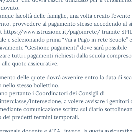
 dovuto.
nque facoltà delle famiglie, una volta creato l’evento 
nto, provvedere al pagamento stesso accedendo al s
t https://www.istruzione.it/pagoinrete/ tramite SPI
le e selezionando prima “Vai a Pago in rete Scuole” 
ivamente “Gestione pagamenti” dove sarà possibile
zzare tutti i pagamenti richiesti dalla scuola compreso
o alle quote assicurative.
amento delle quote dovrà avvenire entro la data di sc
a nello stesso bollettino.
tano pertanto i Coordinatori dei Consigli di
interclasse/Intersezione, a volere avvisare i genitori 
mediante comunicazione scritta sul diario sottolinean
o dei predetti termini temporali.
personale docente e A.T.A., invece, la quota assicurativ