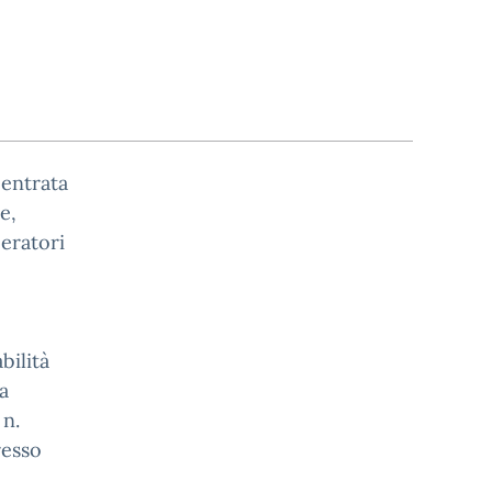
 entrata
e,
peratori
bilità
a
 n.
resso