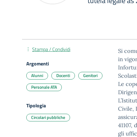
tutela legale a
Stampa / Condividi
Si comu
in vigo
Argomenti
Infortu
Alunni
Docenti
Genitori
Scolast
Le cope
Personale ATA
Dirigen
L’Istit
Tipologia
Civile,
assicur
Circolari pubbliche
41107, 
gli uff