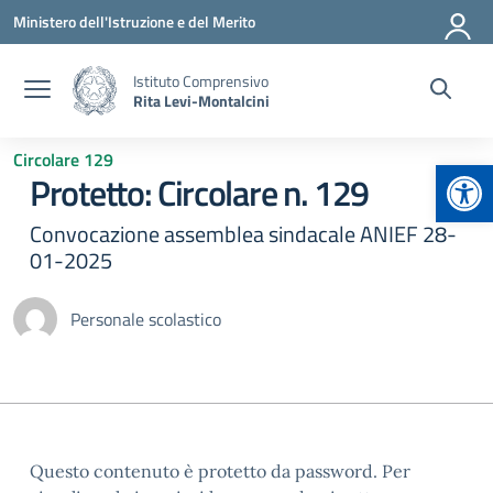
Vai ai contenuti
Vai al menu di navigazione
Vai al footer
Ministero dell'Istruzione e del Merito
Istituto Comprensivo
Rita Levi-Montalcini
Circolare 129
Apr
Protetto: Circolare n. 129
Convocazione assemblea sindacale ANIEF 28-
01-2025
Personale scolastico
Questo contenuto è protetto da password. Per