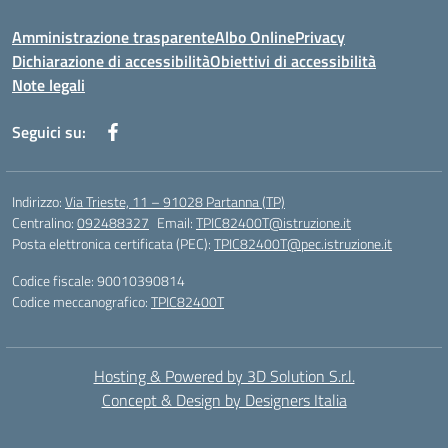
Amministrazione trasparente
Albo Online
Privacy
Dichiarazione di accessibilità
Obiettivi di accessibilità
Note legali
Seguici su:
Indirizzo:
Via Trieste, 11 – 91028 Partanna (TP)
Centralino:
092488327
Email:
TPIC82400T@istruzione.it
Posta elettronica certificata (PEC):
TPIC82400T@pec.istruzione.it
Codice fiscale: 90010390814
Codice meccanografico:
TPIC82400T
Hosting & Powered by 3D Solution S.r.l.
Concept & Design by Designers Italia