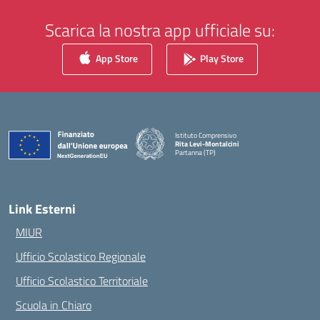
Scarica la nostra app ufficiale su:
App Store
Play Store
Istituto Comprensivo
Rita Levi-Montalcini
Partanna (TP)
— Visita la pagina iniziale della scuola
Link Esterni
MIUR
Ufficio Scolastico Regionale
Ufficio Scolastico Territoriale
Scuola in Chiaro