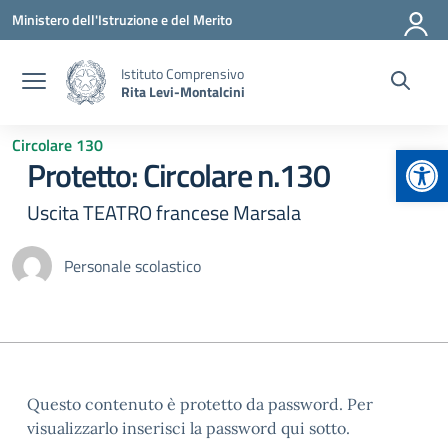
Vai ai contenuti
Vai al menu di navigazione
Vai al footer
Ministero dell'Istruzione e del Merito
Istituto Comprensivo
Rita Levi-Montalcini
Circolare 130
Apr
Protetto: Circolare n.130
Uscita TEATRO francese Marsala
Personale scolastico
Questo contenuto è protetto da password. Per
visualizzarlo inserisci la password qui sotto.