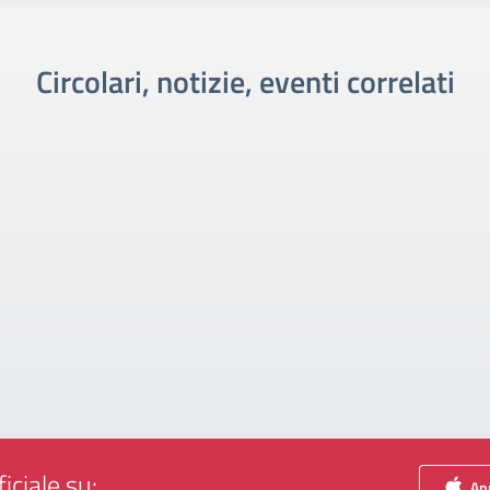
Circolari, notizie, eventi correlati
iciale su:
App