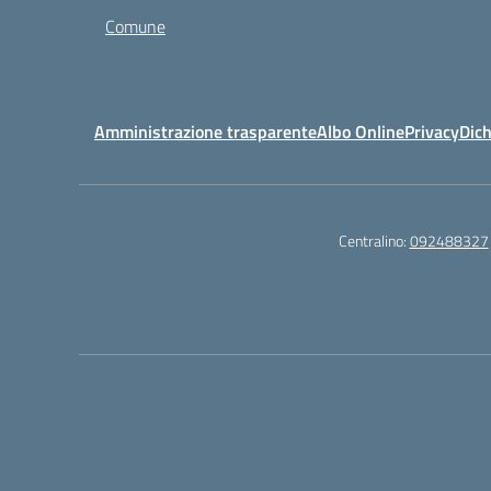
Comune
Amministrazione trasparente
Albo Online
Privacy
Dich
Centralino:
092488327