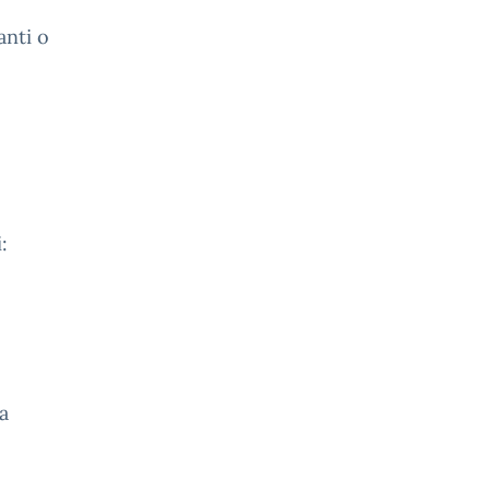
anti o
:
la