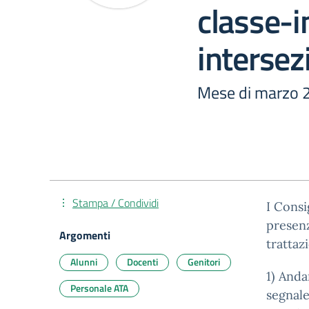
classe-i
intersez
Mese di marzo 
Stampa / Condividi
I Consi
presenz
Argomenti
trattaz
Alunni
Docenti
Genitori
1) Anda
Personale ATA
segnale