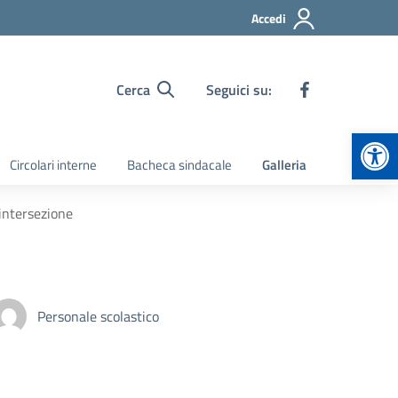
Accedi
Cerca
Seguici su:
Apr
Circolari interne
Bacheca sindacale
Galleria
-intersezione
Personale scolastico