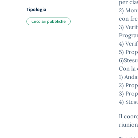
per cia
Tipologia
2) Moni
con fre
Circolari pubbliche
3) Veri
Program
4) Veri
5) Prop
6)Stesu
Con la 
1) Anda
2) Prop
3) Prop
4) Stes
Il coor
riunio