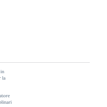
 in
 la
natore
linari