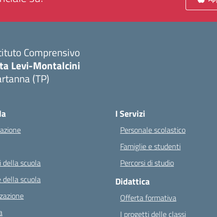
tituto Comprensivo
ta Levi-Montalcini
rtanna (TP)
Visita la pagina iniziale della scuola
la
I Servizi
azione
Personale scolastico
Famiglie e studenti
 della scuola
Percorsi di studio
 della scuola
Didattica
zazione
Offerta formativa
a
I progetti delle classi