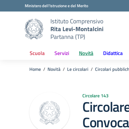
Vai ai contenuti
Vai al menu di navigazione
Vai al footer
Ministero dell'Istruzione e del Merito
Istituto Comprensivo
Rita Levi-Montalcini
Partanna (TP)
Scuola
Servizi
Novità
Didattica
Home
Novità
Le circolari
Circolari pubblic
Circolare 143
Circolar
Convocaz