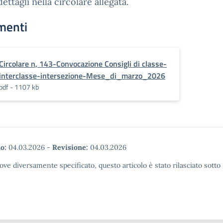
dettagli nella circolare allegata.
menti
Circolare n, 143-Convocazione Consigli di classe-
interclasse-intersezione-Mese_di_marzo_2026
pdf - 1107 kb
o:
04.03.2026
-
Revisione:
04.03.2026
ove diversamente specificato, questo articolo è stato rilasciato sott