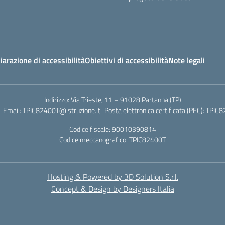
iarazione di accessibilità
Obiettivi di accessibilità
Note legali
Indirizzo:
Via Trieste, 11 – 91028 Partanna (TP)
Email:
TPIC82400T@istruzione.it
Posta elettronica certificata (PEC):
TPIC82
Codice fiscale: 90010390814
Codice meccanografico:
TPIC82400T
Hosting & Powered by 3D Solution S.r.l.
Concept & Design by Designers Italia