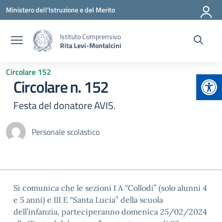
Vai ai contenuti
Vai al menu di navigazione
Vai al footer
Ministero dell'Istruzione e del Merito
Istituto Comprensivo
Rita Levi-Montalcini
Circolare 152
Apr
Circolare n. 152
Festa del donatore AVIS.
Personale scolastico
Si comunica che le sezioni I A “Collodi” (solo alunni 4
e 5 anni) e III E “Santa Lucia” della scuola
dell’infanzia, parteciperanno domenica 25/02/2024