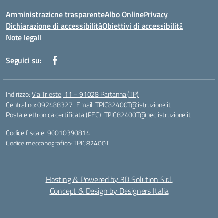
Amministrazione trasparente
Albo Online
Privacy
Dichiarazione di accessibilità
Obiettivi di accessibilità
Note legali
Seguici su:
Indirizzo:
Via Trieste, 11 – 91028 Partanna (TP)
Centralino:
092488327
Email:
TPIC82400T@istruzione.it
Posta elettronica certificata (PEC):
TPIC82400T@pec.istruzione.it
Codice fiscale: 90010390814
Codice meccanografico:
TPIC82400T
Hosting & Powered by 3D Solution S.r.l.
Concept & Design by Designers Italia