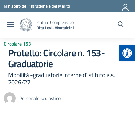
Vai ai contenuti
Vai al menu di navigazione
Vai al footer
Ministero dell'Istruzione e del Merito
Istituto Comprensivo
Rita Levi-Montalcini
Circolare 153
Apr
Protetto: Circolare n. 153-
Graduatorie
Mobilità -graduatorie interne d’istituto a.s.
2026/27
Personale scolastico