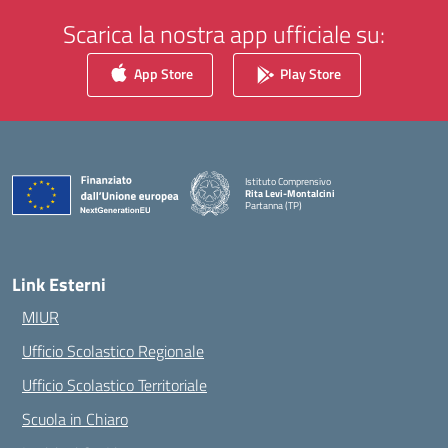
Scarica la nostra app ufficiale su:
App Store
Play Store
Istituto Comprensivo
Rita Levi-Montalcini
Partanna (TP)
— Visita la pagina iniziale della scuola
Link Esterni
MIUR
Ufficio Scolastico Regionale
Ufficio Scolastico Territoriale
Scuola in Chiaro