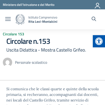
Vai ai contenuti
Vai al menu di navigazione
Vai al footer
Ministero dell'Istruzione e del Merito
Istituto Comprensivo
Rita Levi-Montalcini
Circolare 153
Apr
Circolare n.153
Uscita Didattica - Mostra Castello Grifeo.
Personale scolastico
Si comunica che le classi quarte e quinte della scuola
primaria, si recheranno, accompagnanti dai docenti,
nei locali del Castello Grifeo, tramite servizio di