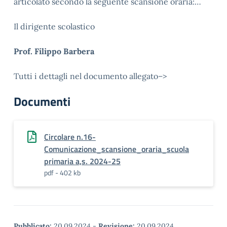
articolato secondo la seguente scansione oraria:…
Il dirigente scolastico
Prof. Filippo Barbera
Tutti i dettagli nel documento allegato–>
Documenti
Circolare n.16-
Comunicazione_scansione_oraria_scuola
primaria a,s. 2024-25
pdf - 402 kb
Pubblicato:
20.09.2024
-
Revisione:
20.09.2024