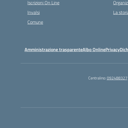
Iscrizioni On Line
Organiz
Invalsi
La stori
Comune
Amministrazione trasparente
Albo Online
Privacy
Dich
Centralino:
092488327