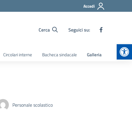
Accedi
Cerca
Seguici su:
Apr
Circolari interne
Bacheca sindacale
Galleria
Personale scolastico