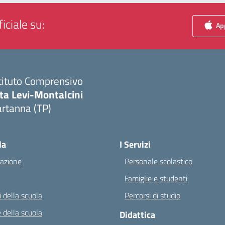
iciale su:
App
tituto Comprensivo
ta Levi-Montalcini
rtanna (TP)
Visita la pagina iniziale della scuola
la
I Servizi
azione
Personale scolastico
Famiglie e studenti
 della scuola
Percorsi di studio
 della scuola
Didattica