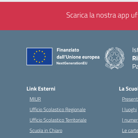
Scarica la nostra app uff
Is
Ri
Pa
— 
Link Esterni
La Scuo
MIUR
Present
Ufficio Scolastico Regionale
I luoghi
Ufficio Scolastico Territoriale
I numeri
Scuola in Chiaro
Le carte