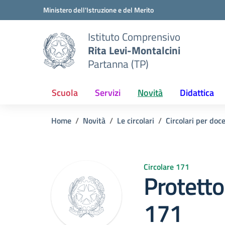
Vai ai contenuti
Vai al menu di navigazione
Vai al footer
Ministero dell'Istruzione e del Merito
Istituto Comprensivo
Rita Levi-Montalcini
Partanna (TP)
Scuola
Servizi
Novità
Didattica
Home
Novità
Le circolari
Circolari per doc
Circolare 171
Protetto:
171