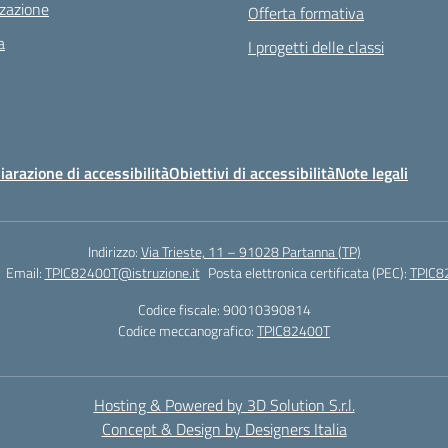
zazione
Offerta formativa
a
I progetti delle classi
iarazione di accessibilità
Obiettivi di accessibilità
Note legali
Indirizzo:
Via Trieste, 11 – 91028 Partanna (TP)
Email:
TPIC82400T@istruzione.it
Posta elettronica certificata (PEC):
TPIC82
Codice fiscale: 90010390814
Codice meccanografico:
TPIC82400T
Hosting & Powered by 3D Solution S.r.l.
Concept & Design by Designers Italia