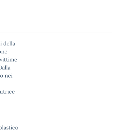
i della
ione
vittime
Dalla
to nei
autrice
olastico