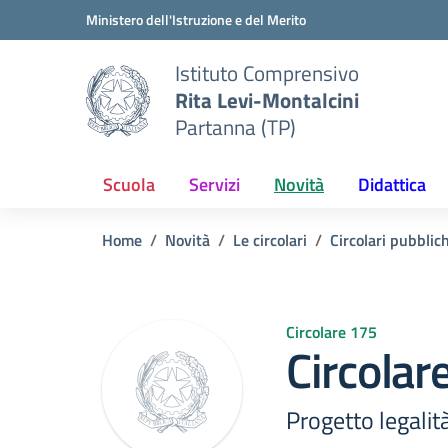
Vai ai contenuti
Vai al menu di navigazione
Vai al footer
Ministero dell'Istruzione e del Merito
Istituto Comprensivo
Rita Levi-Montalcini
Partanna (TP)
Scuola
Servizi
Novità
Didattica
Home
Novità
Le circolari
Circolari pubblic
Circolare 175
Circolar
Progetto legalità