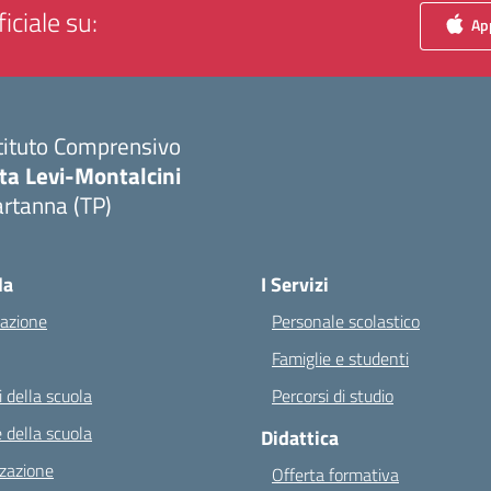
iciale su:
App
tituto Comprensivo
ta Levi-Montalcini
rtanna (TP)
Visita la pagina iniziale della scuola
la
I Servizi
azione
Personale scolastico
Famiglie e studenti
 della scuola
Percorsi di studio
 della scuola
Didattica
zazione
Offerta formativa