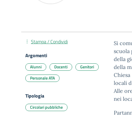
Stampa / Condividi
Si comu
scuola 
Argomenti
della g
Alunni
Docenti
Genitori
della m
Chiesa 
Personale ATA
locali 
Alle or
Tipologia
nei loc
Circolari pubbliche
Partan