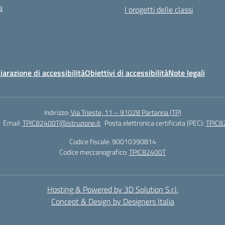
a
I progetti delle classi
iarazione di accessibilità
Obiettivi di accessibilità
Note legali
Indirizzo:
Via Trieste, 11 – 91028 Partanna (TP)
Email:
TPIC82400T@istruzione.it
Posta elettronica certificata (PEC):
TPIC82
Codice fiscale: 90010390814
Codice meccanografico:
TPIC82400T
Hosting & Powered by 3D Solution S.r.l.
Concept & Design by Designers Italia