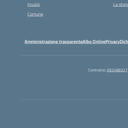
Invalsi
La stori
Comune
Amministrazione trasparente
Albo Online
Privacy
Dich
Centralino:
092488327