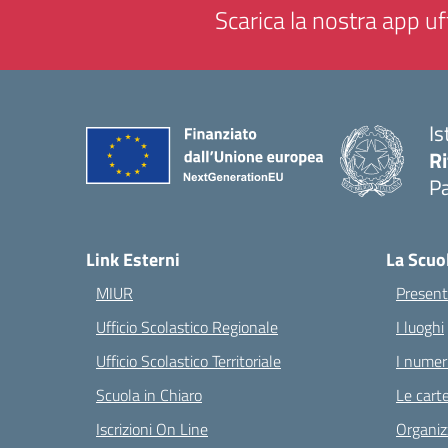
Scarica la nostra app uff
Is
Ri
Pa
— 
Link Esterni
La Scuo
MIUR
Present
Ufficio Scolastico Regionale
I luoghi
Ufficio Scolastico Territoriale
I numeri
Scuola in Chiaro
Le carte
Iscrizioni On Line
Organiz