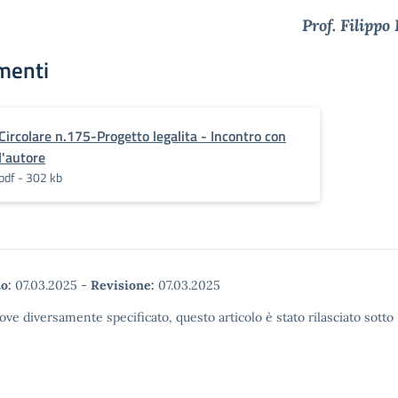
Prof. Filippo
menti
Circolare n.175-Progetto legalita - Incontro con
l'autore
pdf - 302 kb
o:
07.03.2025
-
Revisione:
07.03.2025
ove diversamente specificato, questo articolo è stato rilasciato sott