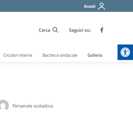
Accedi
Cerca
Seguici su:
Apr
Circolari interne
Bacheca sindacale
Galleria
Personale scolastico