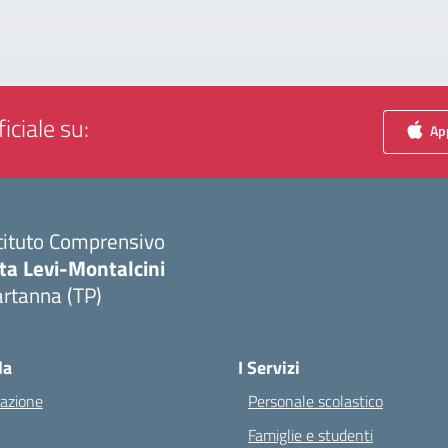
iciale su:
App
tituto Comprensivo
ta Levi-Montalcini
rtanna (TP)
Visita la pagina iniziale della scuola
la
I Servizi
azione
Personale scolastico
Famiglie e studenti