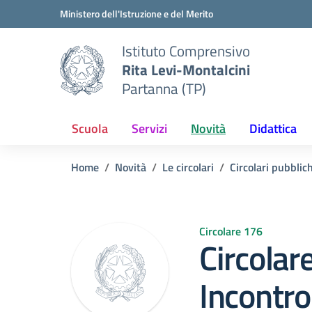
Vai ai contenuti
Vai al menu di navigazione
Vai al footer
Ministero dell'Istruzione e del Merito
Istituto Comprensivo
Rita Levi-Montalcini
Partanna (TP)
Scuola
Servizi
Novità
Didattica
Home
Novità
Le circolari
Circolari pubblic
Circolare 176
Circolar
Incontro