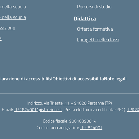
 della scuola
Percorsi di studio
 della scuola
Didattica
zazione
Offerta formativa
a
I progetti delle classi
iarazione di accessibilità
Obiettivi di accessibilità
Note legali
Indirizzo:
Via Trieste, 11 – 91028 Partanna (TP)
Email:
TPIC82400T@istruzione.it
Posta elettronica certificata (PEC):
TPIC82
Codice fiscale: 90010390814
Codice meccanografico:
TPIC82400T