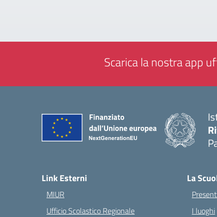
Scarica la nostra app uff
Is
Ri
Pa
— 
Link Esterni
La Scuo
MIUR
Present
Ufficio Scolastico Regionale
I luoghi