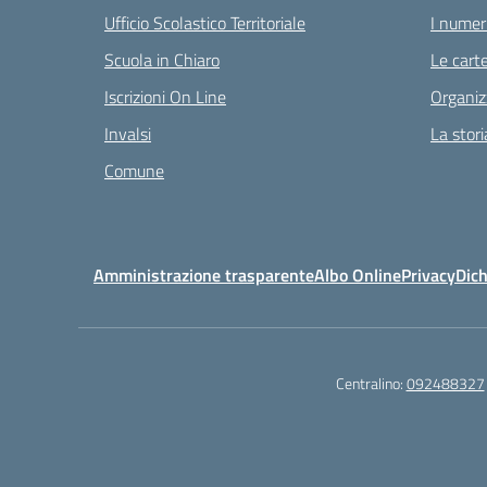
Ufficio Scolastico Territoriale
I numeri
Scuola in Chiaro
Le carte
Iscrizioni On Line
Organiz
Invalsi
La stori
Comune
Amministrazione trasparente
Albo Online
Privacy
Dich
Centralino:
092488327