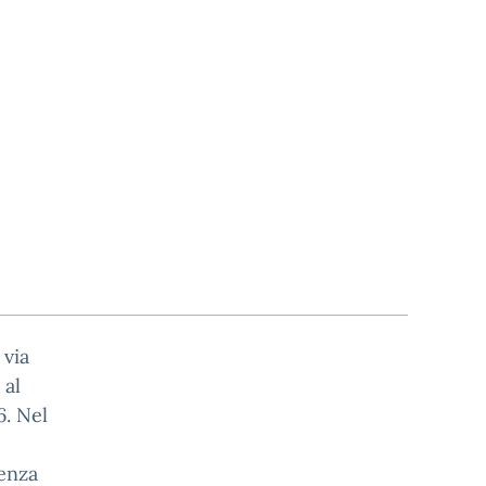
 via
 al
6. Nel
senza