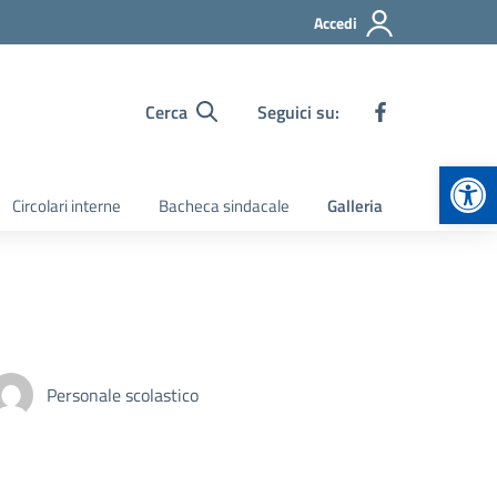
Accedi
Cerca
Seguici su:
Apr
Circolari interne
Bacheca sindacale
Galleria
Personale scolastico