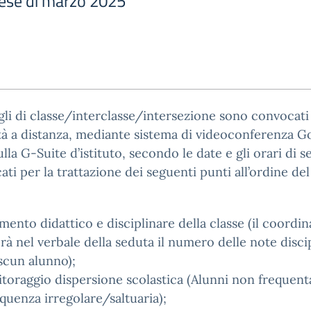
ese di marzo 2025
gli di classe/interclasse/intersezione sono convocati
à a distanza, mediante sistema di videoconferenza G
lla G-Suite d’istituto, secondo le date e gli orari di s
cati per la trattazione dei seguenti punti all’ordine del
mento didattico e disciplinare della classe (il coordi
rà nel verbale della seduta il numero delle note discip
scun alunno);
toraggio dispersione scolastica (Alunni non frequent
quenza irregolare/saltuaria);