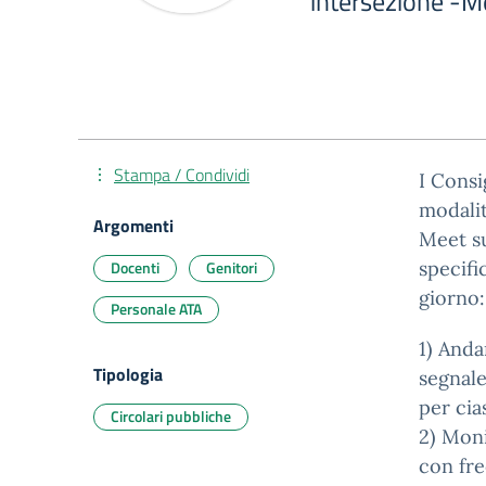
intersezione -M
Stampa / Condividi
I Consi
modalit
Argomenti
Meet su
Docenti
Genitori
specifi
giorno:
Personale ATA
1) Anda
Tipologia
segnale
per cia
Circolari pubbliche
2) Moni
con fre