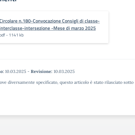
Circolare n.180-Convocazione Consigli di classe-
interclasse-intersezione -Mese di marzo 2025
pdf - 1141 kb
o:
10.03.2025
-
Revisione:
10.03.2025
ove diversamente specificato, questo articolo è stato rilasciato sott