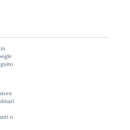
 in
oogle
eguito
natore
linari
anti o