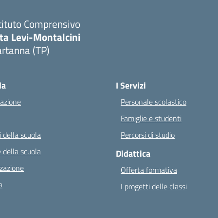
tituto Comprensivo
ta Levi-Montalcini
rtanna (TP)
Visita la pagina iniziale della scuola
la
I Servizi
azione
Personale scolastico
Famiglie e studenti
 della scuola
Percorsi di studio
 della scuola
Didattica
zazione
Offerta formativa
a
I progetti delle classi