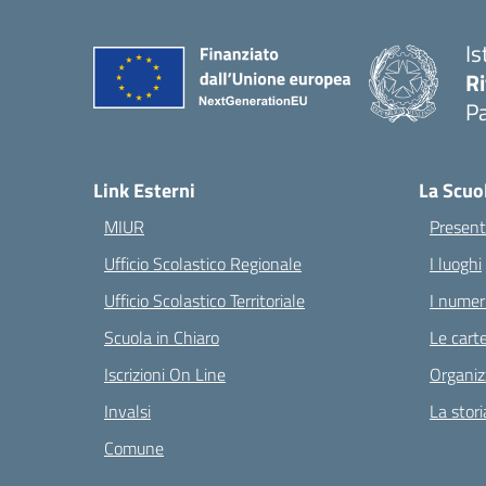
Is
Ri
Pa
— 
Link Esterni
La Scuo
MIUR
Present
Ufficio Scolastico Regionale
I luoghi
Ufficio Scolastico Territoriale
I numeri
Scuola in Chiaro
Le carte
Iscrizioni On Line
Organiz
Invalsi
La stori
Comune