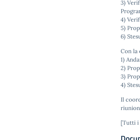
3) Veri
Program
4) Veri
5) Prop
6) Stes
Con la 
1) Anda
2) Prop
3) Prop
4) Stes
Il coor
riunio
[Tutti i
Docu