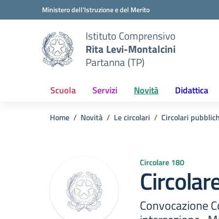
Vai ai contenuti
Vai al menu di navigazione
Vai al footer
Ministero dell'Istruzione e del Merito
Istituto Comprensivo
Rita Levi-Montalcini
Partanna (TP)
Scuola
Servizi
Novità
Didattica
Home
Novità
Le circolari
Circolari pubblic
Circolare 180
Circolar
Convocazione Con