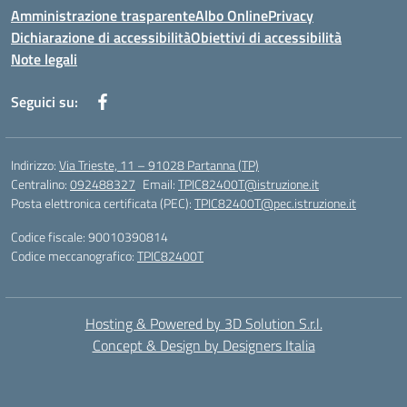
Amministrazione trasparente
Albo Online
Privacy
Dichiarazione di accessibilità
Obiettivi di accessibilità
Note legali
Seguici su:
Indirizzo:
Via Trieste, 11 – 91028 Partanna (TP)
Centralino:
092488327
Email:
TPIC82400T@istruzione.it
Posta elettronica certificata (PEC):
TPIC82400T@pec.istruzione.it
Codice fiscale: 90010390814
Codice meccanografico:
TPIC82400T
Hosting & Powered by 3D Solution S.r.l.
Concept & Design by Designers Italia