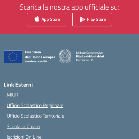
Scarica la nostra app ufficiale su:
App Store
Play Store
Istituto Comprensivo
Rita Levi-Montalcini
Partanna (TP)
— Visita la pagina iniziale della scuola
Link Esterni
MIUR
Ufficio Scolastico Regionale
Ufficio Scolastico Territoriale
Scuola in Chiaro
Iscrizioni On Line